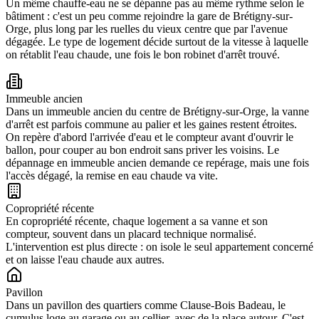
Un même chauffe-eau ne se dépanne pas au même rythme selon le
bâtiment : c'est un peu comme rejoindre la gare de Brétigny-sur-
Orge, plus long par les ruelles du vieux centre que par l'avenue
dégagée. Le type de logement décide surtout de la vitesse à laquelle
on rétablit l'eau chaude, une fois le bon robinet d'arrêt trouvé.
Immeuble ancien
Dans un immeuble ancien du centre de Brétigny-sur-Orge, la vanne
d'arrêt est parfois commune au palier et les gaines restent étroites.
On repère d'abord l'arrivée d'eau et le compteur avant d'ouvrir le
ballon, pour couper au bon endroit sans priver les voisins. Le
dépannage en immeuble ancien demande ce repérage, mais une fois
l'accès dégagé, la remise en eau chaude va vite.
Copropriété récente
En copropriété récente, chaque logement a sa vanne et son
compteur, souvent dans un placard technique normalisé.
L'intervention est plus directe : on isole le seul appartement concerné
et on laisse l'eau chaude aux autres.
Pavillon
Dans un pavillon des quartiers comme Clause-Bois Badeau, le
cumulus loge au garage ou au cellier, avec de la place autour. C'est